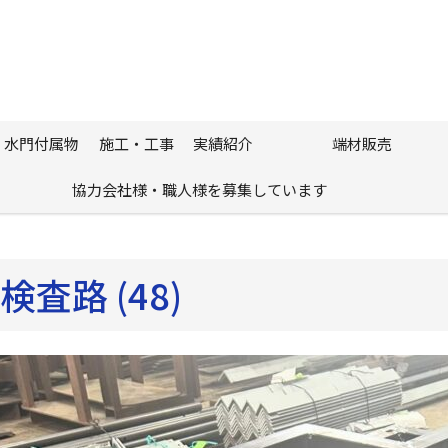
・水門付属物
施工・工事
実績紹介
端材販売
6/10 NEW!
2/26 NEW
協力会社様・職人様を募集しています
5/7 NEW!
検査路 (48)